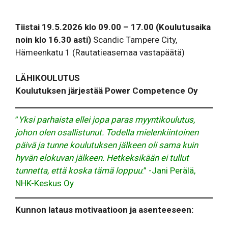
Tiistai 19.5.2026
klo 09.00 – 17.00
(Koulutusaika
noin klo 16.30 asti)
Scandic Tampere City,
Hämeenkatu 1 (Rautatieasemaa vastapäätä)
LÄHIKOULUTUS
Koulutuksen järjestää Power Competence Oy
”
Yksi parhaista ellei jopa paras myyntikoulutus,
johon olen osallistunut. Todella mielenkiintoinen
päivä ja tunne koulutuksen jälkeen oli sama kuin
hyvän elokuvan jälkeen. Hetkeksikään ei tullut
tunnetta, että koska tämä loppuu
.” -Jani Perälä,
NHK-Keskus Oy
Kunnon lataus motivaatioon ja asenteeseen: