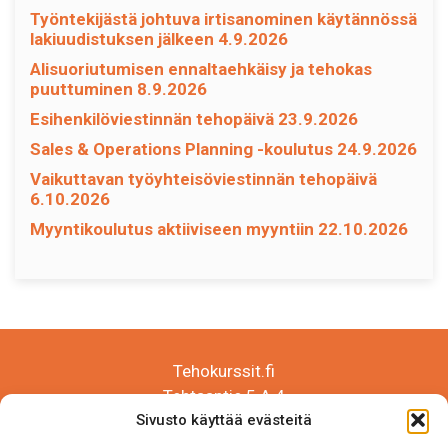
Työntekijästä johtuva irtisanominen käytännössä
lakiuudistuksen jälkeen 4.9.2026
Alisuoriutumisen ennaltaehkäisy ja tehokas
puuttuminen 8.9.2026
Esihenkilöviestinnän tehopäivä 23.9.2026
Sales & Operations Planning -koulutus 24.9.2026
Vaikuttavan työyhteisöviestinnän tehopäivä
6.10.2026
Myyntikoulutus aktiiviseen myyntiin 22.10.2026
Tehokurssit.fi
Tehtaantie 5 A 4
14500 IITTALA
Sivusto käyttää evästeitä