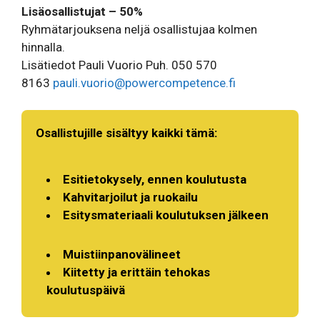
Lisäosallistujat – 50%
Ryhmätarjouksena neljä osallistujaa kolmen
hinnalla.
Lisätiedot Pauli Vuorio Puh. 050 570
8163
pauli.vuorio@powercompetence.fi
Osallistujille sisältyy kaikki tämä:
Esitietokysely, ennen koulutusta
Kahvitarjoilut ja ruokailu
Esitysmateriaali koulutuksen jälkeen
Muistiinpanovälineet
Kiitetty ja erittäin tehokas
koulutuspäivä