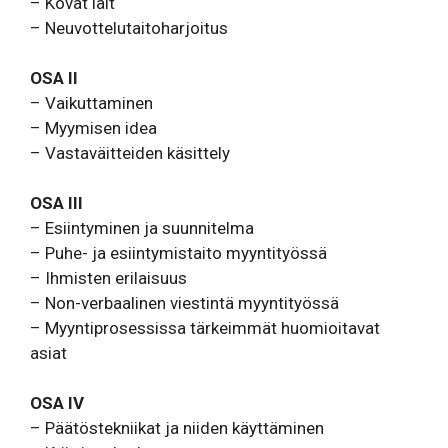
– Kovat lait
– Neuvottelutaitoharjoitus
OSA II
– Vaikuttaminen
– Myymisen idea
– Vastaväitteiden käsittely
OSA III
– Esiintyminen ja suunnitelma
– Puhe- ja esiintymistaito myyntityössä
– Ihmisten erilaisuus
– Non-verbaalinen viestintä myyntityössä
– Myyntiprosessissa tärkeimmät huomioitavat
asiat
OSA IV
– Päätöstekniikat ja niiden käyttäminen