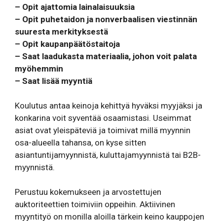
– Opit ajattomia lainalaisuuksia
– Opit puhetaidon ja nonverbaalisen viestinnän
suuresta merkityksestä
– Opit kaupanpäätöstaitoja
– Saat laadukasta materiaalia, johon voit palata
myöhemmin
– Saat lisää myyntiä
Koulutus antaa keinoja kehittyä hyväksi myyjäksi ja
konkarina voit syventää osaamistasi. Useimmat
asiat ovat yleispäteviä ja toimivat millä myynnin
osa-alueella tahansa, on kyse sitten
asiantuntijamyynnistä, kuluttajamyynnistä tai B2B-
myynnistä.
Perustuu kokemukseen ja arvostettujen
auktoriteettien toimiviin oppeihin. Aktiivinen
myyntityö on monilla aloilla tärkein keino kauppojen