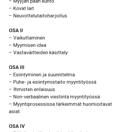
– Myyjän pään kunto
– Kovat lait
– Neuvottelutaitoharjoitus
OSA II
– Vaikuttaminen
– Myymisen idea
– Vastaväitteiden käsittely
OSA III
– Esiintyminen ja suunnitelma
– Puhe- ja esiintymistaito myyntityössä
– Ihmisten erilaisuus
– Non-verbaalinen viestintä myyntityössä
– Myyntiprosessissa tärkeimmät huomioitavat
asiat
OSA IV