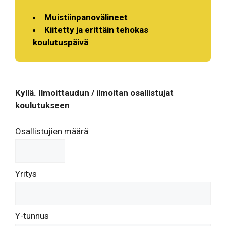
Muistiinpanovälineet
Kiitetty ja erittäin tehokas
koulutuspäivä
Kyllä. Ilmoittaudun / ilmoitan osallistujat
koulutukseen
Osallistujien määrä
Yritys
Y-tunnus