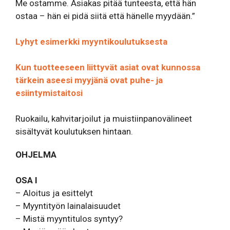
Me ostamme. Asiakas pitää tunteesta, että hän
ostaa – hän ei pidä siitä että hänelle myydään.”
Lyhyt esimerkki myyntikoulutuksesta
Kun tuotteeseen liittyvät asiat ovat kunnossa
tärkein aseesi myyjänä ovat puhe- ja
esiintymistaitosi
Ruokailu, kahvitarjoilut ja muistiinpanovälineet
sisältyvät koulutuksen hintaan.
OHJELMA
OSA I
– Aloitus ja esittelyt
– Myyntityön lainalaisuudet
– Mistä myyntitulos syntyy?