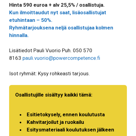
Hinta 590 euroa + alv 25,5% / osallistuja.
Kun ilmoittaudut nyt saat, lisäosallistujat
etuhintaan – 50%.
Ryhmätarjouksena neljä osallistujaa kolmen
hinnalla.
Lisätiedot Pauli Vuorio Puh. 050 570
8163
pauli.vuorio@powercompetence.fi
Isot ryhmät: Kysy rohkeasti tarjous.
Osallistujille sisältyy kaikki tämä:
Esitietokysely, ennen koulutusta
Kahvitarjoilut ja ruokailu
Esitysmateriaali koulutuksen jälkeen