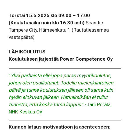
Torstai 15.5.2025
klo 09.00 – 17.00
(Koulutusaika noin klo 16.30 asti)
Scandic
Tampere City, Hämeenkatu 1 (Rautatieasemaa
vastapäätä)
LÄHIKOULUTUS
Koulutuksen järjestää Power Competence Oy
”
Yksi parhaista ellei jopa paras myyntikoulutus,
johon olen osallistunut. Todella mielenkiintoinen
päivä ja tunne koulutuksen jälkeen oli sama kuin
hyvän elokuvan jälkeen. Hetkeksikään ei tullut
tunnetta, että koska tämä loppuu
.” -Jani Perälä,
NHK-Keskus Oy
Kunnon lataus motivaatioon ja asenteeseen: