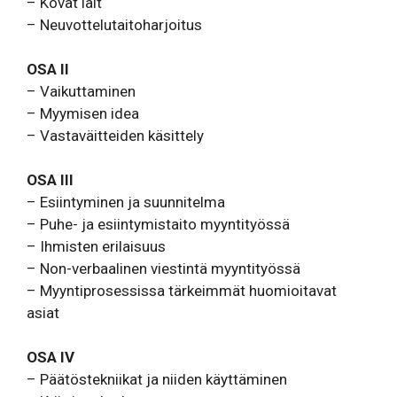
– Kovat lait
– Neuvottelutaitoharjoitus
OSA II
– Vaikuttaminen
– Myymisen idea
– Vastaväitteiden käsittely
OSA III
– Esiintyminen ja suunnitelma
– Puhe- ja esiintymistaito myyntityössä
– Ihmisten erilaisuus
– Non-verbaalinen viestintä myyntityössä
– Myyntiprosessissa tärkeimmät huomioitavat
asiat
OSA IV
– Päätöstekniikat ja niiden käyttäminen