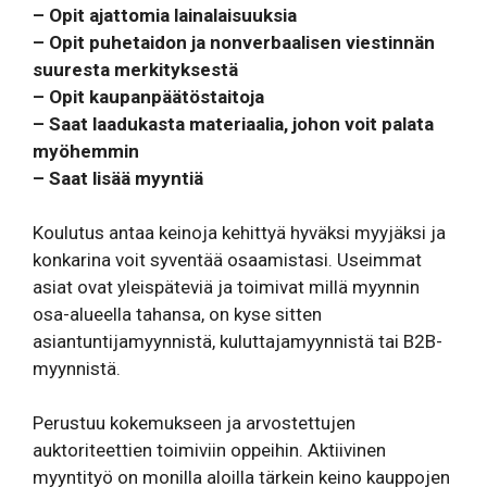
– Opit ajattomia lainalaisuuksia
– Opit puhetaidon ja nonverbaalisen viestinnän
suuresta merkityksestä
– Opit kaupanpäätöstaitoja
– Saat laadukasta materiaalia, johon voit palata
myöhemmin
– Saat lisää myyntiä
Koulutus antaa keinoja kehittyä hyväksi myyjäksi ja
konkarina voit syventää osaamistasi. Useimmat
asiat ovat yleispäteviä ja toimivat millä myynnin
osa-alueella tahansa, on kyse sitten
asiantuntijamyynnistä, kuluttajamyynnistä tai B2B-
myynnistä.
Perustuu kokemukseen ja arvostettujen
auktoriteettien toimiviin oppeihin. Aktiivinen
myyntityö on monilla aloilla tärkein keino kauppojen