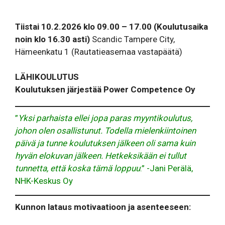
Tiistai 10.2.2026
klo 09.00 – 17.00
(Koulutusaika
noin klo 16.30 asti)
Scandic Tampere City,
Hämeenkatu 1 (Rautatieasemaa vastapäätä)
LÄHIKOULUTUS
Koulutuksen järjestää Power Competence Oy
”
Yksi parhaista ellei jopa paras myyntikoulutus,
johon olen osallistunut. Todella mielenkiintoinen
päivä ja tunne koulutuksen jälkeen oli sama kuin
hyvän elokuvan jälkeen. Hetkeksikään ei tullut
tunnetta, että koska tämä loppuu
.” -Jani Perälä,
NHK-Keskus Oy
Kunnon lataus motivaatioon ja asenteeseen: