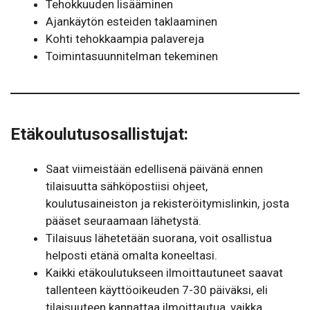
Tehokkuuden lisääminen
Ajankäytön esteiden taklaaminen
Kohti tehokkaampia palavereja
Toimintasuunnitelman tekeminen
Etäkoulutusosallistujat
:
Saat viimeistään edellisenä päivänä ennen
tilaisuutta sähköpostiisi ohjeet,
koulutusaineiston ja rekisteröitymislinkin, josta
pääset seuraamaan lähetystä.
Tilaisuus lähetetään suorana, voit osallistua
helposti etänä omalta koneeltasi.
Kaikki etäkoulutukseen ilmoittautuneet saavat
tallenteen käyttöoikeuden 7-30 päiväksi, eli
tilaisuuteen kannattaa ilmoittautua, vaikka