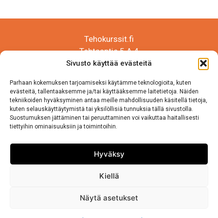
Tehokurssit.fi
Tehtaantie 5 A 4
14500 IITTALA
Sivusto käyttää evästeitä
Parhaan kokemuksen tarjoamiseksi käytämme teknologioita, kuten
Puh. 050 570 8163
evästeitä, tallentaaksemme ja/tai käyttääksemme laitetietoja. Näiden
tekniikoiden hyväksyminen antaa meille mahdollisuuden käsitellä tietoja,
kuten selauskäyttäytymistä tai yksilöllisiä tunnuksia tällä sivustolla.
Suostumuksen jättäminen tai peruuttaminen voi vaikuttaa haitallisesti
Tietosuojaseloste
tiettyihin ominaisuuksiin ja toimintoihin.
Sivuston käyttö ja Tietosuojalauseke
Hyväksy
Kiellä
Näytä asetukset
Copyright © 2026 •
Tehokurssit
•
Sollertis