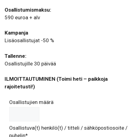
Osallistumismaksu:
590 euroa + alv
Kampanja
Lisäosallistujat -50 %
Tallenne:
Osallistujille 30 päivää
ILMOITTAUTUMINEN (Toimi heti – paikkoja
rajoitetusti!)
Osallistujien määrä
Osallistuva(t) henkilö(t) / titteli / sähköpostiosoite /
puhelin*