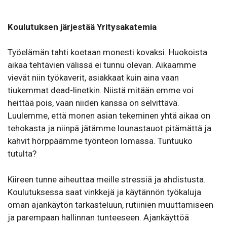
Koulutuksen järjestää Yritysakatemia
Työelämän tahti koetaan monesti kovaksi. Huokoista
aikaa tehtävien välissä ei tunnu olevan. Aikaamme
vievät niin työkaverit, asiakkaat kuin aina vaan
tiukemmat dead-linetkin. Niistä mitään emme voi
heittää pois, vaan niiden kanssa on selvittävä.
Luulemme, että monen asian tekeminen yhtä aikaa on
tehokasta ja niinpä jätämme lounastauot pitämättä ja
kahvit hörppäämme työnteon lomassa. Tuntuuko
tutulta?
Kiireen tunne aiheuttaa meille stressiä ja ahdistusta.
Koulutuksessa saat vinkkejä ja käytännön työkaluja
oman ajankäytön tarkasteluun, rutiinien muuttamiseen
ja parempaan hallinnan tunteeseen. Ajankäyttöä