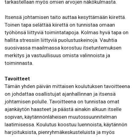
tarkastellaan myös omien arvojen näkökulmasta.
Itsensä johtamisen taito auttaa kesyttämään kiirettä.
Toinen tapa selättää kiirettä on tunnistaa omaan
työhönsä liittyviä toimintatapoja. Kolmas hyvä tapa on
hallita stressiin liittyviä puolustuskeinoja. Vauhtia
suosivassa maailmassa korostuu itsetuntemuksen
merkitys ja vastuullisuus omista valinnoista ja
toiminnasta.
Tavoitteet
Tämän yhden päivän mittaisen koulutuksen tavoitteena
on johdattaa osallistujat ajanhallinnan ja itsensä
johtamisen polulle. Tavoitteena on tunnistaa omat
ajankäytön haasteet ja päästä ainakin alkuun itselle
sopivan, käytännönläheisen muutossuunnitelman
laatimisessa. Koulutus koostuu luennoista, käytännön
harjoituksista, pienryhmäkeskusteluista ja myös